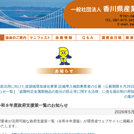
徹底活用に向けた資源循環加速化事業 設備導入補助事業者の公募（公募期限６月26
らせ一覧
|
「盗難特定金属製物品の処分の防止等に関する法律」に係る届出制の周
の案内
令和８年度政府支援策一覧のお知らせ
2026年5月
理業者が活用可能な政府支援策一覧（令和８年度版）が環境省ウェブサイトに掲載さ
いたします。