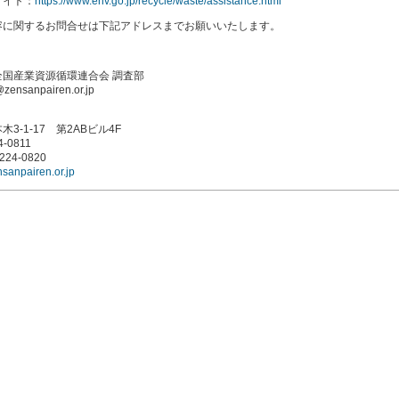
サイト：
https://www.env.go.jp/recycle/waste/assistance.html
容に関するお問合せは下記アドレスまでお願いいたします。
国産業資源循環連合会 調査部
@zensanpairen.or.jp
3-1-17 第2ABビル4F
4-0811
3224-0820
nsanpairen.or.jp