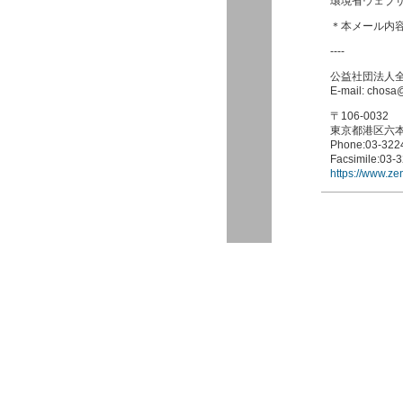
環境省ウェブ
＊本メール内
----
公益社団法人全
E-mail: chosa
〒106-0032
東京都港区六本木
Phone:03-322
Facsimile:03-
https://www.ze